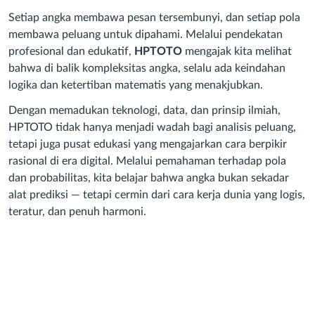
Setiap angka membawa pesan tersembunyi, dan setiap pola
membawa peluang untuk dipahami. Melalui pendekatan
profesional dan edukatif,
HPTOTO
mengajak kita melihat
bahwa di balik kompleksitas angka, selalu ada keindahan
logika dan ketertiban matematis yang menakjubkan.
Dengan memadukan teknologi, data, dan prinsip ilmiah,
HPTOTO tidak hanya menjadi wadah bagi analisis peluang,
tetapi juga pusat edukasi yang mengajarkan cara berpikir
rasional di era digital. Melalui pemahaman terhadap pola
dan probabilitas, kita belajar bahwa angka bukan sekadar
alat prediksi — tetapi cermin dari cara kerja dunia yang logis,
teratur, dan penuh harmoni.