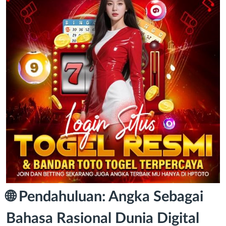
🌐 Pendahuluan: Angka Sebagai
Bahasa Rasional Dunia Digital