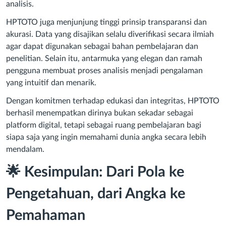
analisis.
HPTOTO juga menjunjung tinggi prinsip transparansi dan
akurasi. Data yang disajikan selalu diverifikasi secara ilmiah
agar dapat digunakan sebagai bahan pembelajaran dan
penelitian. Selain itu, antarmuka yang elegan dan ramah
pengguna membuat proses analisis menjadi pengalaman
yang intuitif dan menarik.
Dengan komitmen terhadap edukasi dan integritas, HPTOTO
berhasil menempatkan dirinya bukan sekadar sebagai
platform digital, tetapi sebagai ruang pembelajaran bagi
siapa saja yang ingin memahami dunia angka secara lebih
mendalam.
🌟 Kesimpulan: Dari Pola ke
Pengetahuan, dari Angka ke
Pemahaman